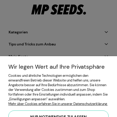
Kategorien
Tips und Tricks zum Anbau
Mein Konto
Wir legen Wert auf Ihre Privatsphäre
Zahlung & Lieferung
Cookies und ähnliche Technologien ermöglichen den
einwandfreien Betrieb dieser Website und helfen uns, unsere
Informationen
Angebote besser auf Ihre Bedürfnisse abzustimmen. Sie können
der Verwendung aller Cookies zustimmen und zum Shop
fortfahren oder Ihre Einstellungen individuell anpassen, indem Sie
„Einwilligungen anpassen“ auswählen.
MP SEEDS | Hersteller von Microgreens- und Keimsaatgut |
Mehr über Cookies erfahren Sie in unserer Datenschutzerklärung.
HYDRO Mateusz Przybiński | Obywatelska 128, 94-104 Łódź,
Polen | USt-IdNr.: PL7262654485 |
hello@mpseeds.eu
| +48 601
NUR NOTWENDIGE ZULASSEN
396 141