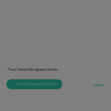
"Foxy" Erbsen Microgreens Samen
ZUM WARENKORB HINZUFÜGEN
€
2,00 €