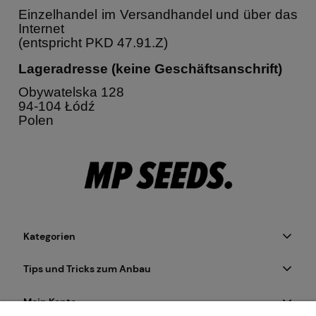
Einzelhandel im Versandhandel und über das
Internet
(entspricht PKD 47.91.Z)
Lageradresse (keine Geschäftsanschrift)
Obywatelska 128
94-104 Łódź
Polen
Kategorien
Tips und Tricks zum Anbau
Mein Konto